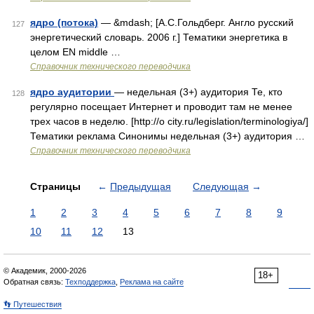
ядро (потока)
— &mdash; [А.С.Гольдберг. Англо русский
127
энергетический словарь. 2006 г.] Тематики энергетика в
целом EN middle …
Справочник технического переводчика
ядро аудитории
— недельная (3+) аудитория Те, кто
128
регулярно посещает Интернет и проводит там не менее
трех часов в неделю. [http://o city.ru/legislation/terminologiya/]
Тематики реклама Синонимы недельная (3+) аудитория …
Справочник технического переводчика
Страницы
←
Предыдущая
Следующая
→
1
2
3
4
5
6
7
8
9
10
11
12
13
© Академик, 2000-2026
18+
Обратная связь:
Техподдержка
,
Реклама на сайте
👣 Путешествия