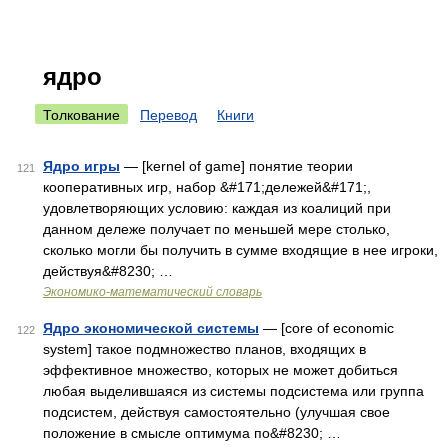
ядро
Толкование
Перевод
Книги
Ядро игры
— [kernel of game] понятие теории
121
кооперативных игр, набор &#171;дележей&#171;,
удовлетворяющих условию: каждая из коалиций при
данном дележе получает по меньшей мере столько,
сколько могли бы получить в сумме входящие в нее игроки,
действуя&#8230; …
Экономико-математический словарь
Ядро экономической системы
— [core of economic
122
system] такое подмножество планов, входящих в
эффективное множество, которых не может добиться
любая выделившаяся из системы подсистема или группа
подсистем, действуя самостоятельно (улучшая свое
положение в смысле оптимума по&#8230; …