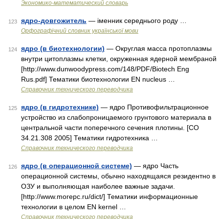
Экономико-математический словарь
ядро-довгожитель
— іменник середнього роду …
123
Орфографічний словник української мови
ядро (в биотехнологии)
— Округлая масса протоплазмы
124
внутри цитоплазмы клетки, окруженная ядерной мембраной
[http://www.dunwoodypress.com/148/PDF/Biotech Eng
Rus.pdf] Тематики биотехнологии EN nucleus …
Справочник технического переводчика
ядро (в гидротехнике)
— ядро Противофильтрационное
125
устройство из слабопроницаемого грунтового материала в
центральной части поперечного сечения плотины. [СО
34.21.308 2005] Тематики гидротехника …
Справочник технического переводчика
ядро (в операционной системе)
— ядро Часть
126
операционной системы, обычно находящаяся резидентно в
ОЗУ и выполняющая наиболее важные задачи.
[http://www.morepc.ru/dict/] Тематики информационные
технологии в целом EN kernel …
Справочник технического переводчика